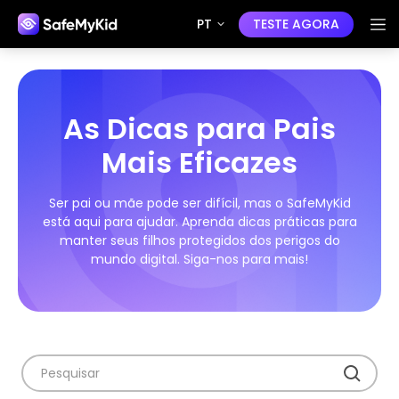
PT
TESTE AGORA
As Dicas para Pais
Mais Eficazes
Ser pai ou mãe pode ser difícil, mas o SafeMyKid
está aqui para ajudar. Aprenda dicas práticas para
manter seus filhos protegidos dos perigos do
mundo digital. Siga-nos para mais!