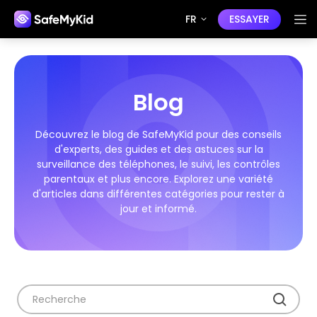
FR
ESSAYER
Blog
Découvrez le blog de SafeMyKid pour des conseils
d'experts, des guides et des astuces sur la
surveillance des téléphones, le suivi, les contrôles
parentaux et plus encore. Explorez une variété
d'articles dans différentes catégories pour rester à
jour et informé.