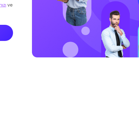
ızı
ve